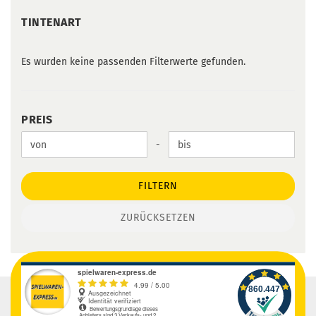
TINTENART
TINTENART
Es wurden keine passenden Filterwerte gefunden.
PREIS
PREIS
Preis bis
-
FILTERN
ZURÜCKSETZEN