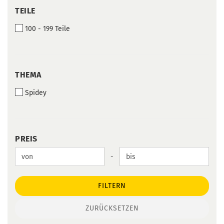
TEILE
TEILE
100 - 199 Teile
THEMA
THEMA
Spidey
PREIS
PREIS
Preis bis
-
FILTERN
ZURÜCKSETZEN