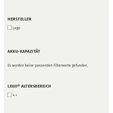
HERSTELLER
HERSTELLER
Lego
AKKU-
AKKU-KAPAZITÄT
KAPAZITÄT
Es wurden keine passenden Filterwerte gefunden.
LEGO®
LEGO® ALTERSBEREICH
ALTERSBEREICH
4 +