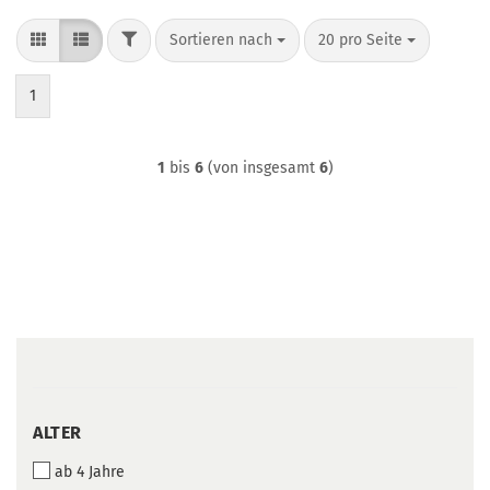
FILTER
Sortieren nach
pro Seite
Sortieren nach
20 pro Seite
1
1
bis
6
(von insgesamt
6
)
ALTER
ALTER
ab 4 Jahre