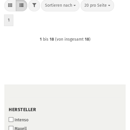
FILTER
Sortieren nach
pro Seite
Sortieren nach
20 pro Seite
1
1
bis
18
(von insgesamt
18
)
HERSTELLER
HERSTELLER
Intenso
Maxell