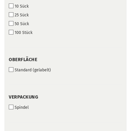
10 Sück
25 Sück
50 Sück
100 Stück
OBERFLÄCHE
OBERFLÄCHE
Standard (gelabelt)
VERPACKUNG
VERPACKUNG
Spindel