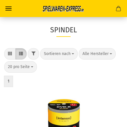
SPINDEL
FILTER
Sortieren nach
pro Seite
Sortieren nach
Alle Hersteller
pro Seite
20 pro Seite
1