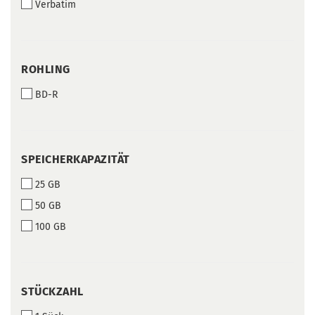
Verbatim
ROHLING
ROHLING
BD-R
SPEICHERKAPAZITÄT
SPEICHERKAPAZITÄT
25 GB
50 GB
100 GB
STÜCKZAHL
STÜCKZAHL