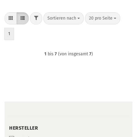
FILTER
Sortieren nach
pro Seite
Sortieren nach
20 pro Seite
1
1
bis
7
(von insgesamt
7
)
HERSTELLER
HERSTELLER