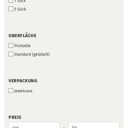
1 Sück
5 Sück
OBERFLÄCHE
OBERFLÄCHE
Printable
Standard (gelabelt)
VERPACKUNG
VERPACKUNG
Jewelcase
PREIS
PREIS
Preis bis
-