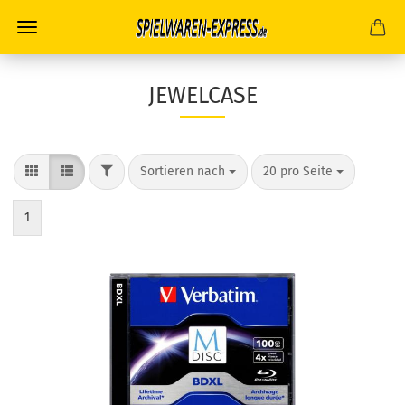
JEWELCASE
FILTER
Sortieren nach
pro Seite
Sortieren nach
20 pro Seite
1