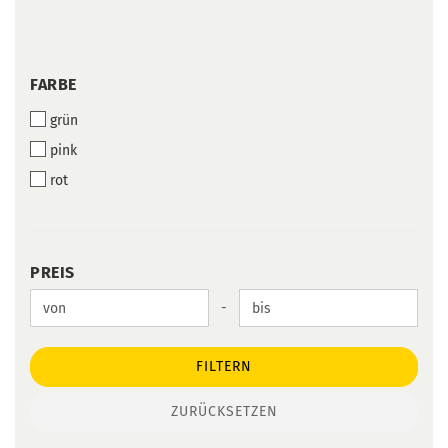
FARBE
FARBE
grün
pink
rot
PREIS
PREIS
Preis bis
-
FILTERN
ZURÜCKSETZEN