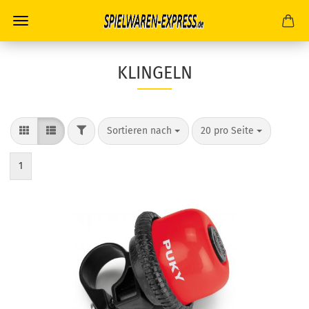
KLINGELN
FILTER
Sortieren nach
pro Seite
Sortieren nach
20 pro Seite
1