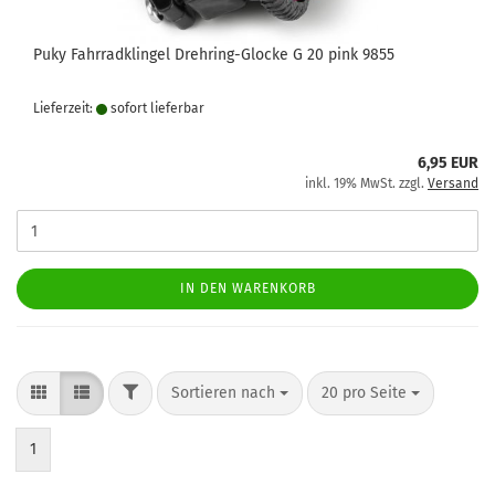
Puky Fahrradklingel Drehring-Glocke G 20 pink 9855
Lieferzeit:
sofort lie­fer­bar
6,95 EUR
inkl. 19% MwSt. zzgl.
Versand
IN DEN WARENKORB
FILTER
Sortieren nach
pro Seite
Sortieren nach
20 pro Seite
1