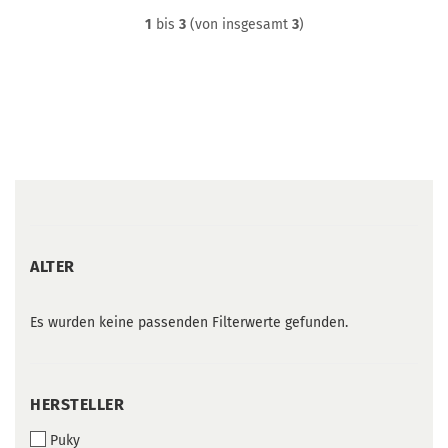
1
bis
3
(von insgesamt
3
)
ALTER
ALTER
Es wurden keine passenden Filterwerte gefunden.
HERSTELLER
HERSTELLER
Puky