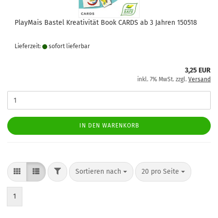
PlayMais Bastel Kreativität Book CARDS ab 3 Jahren 150518
Lieferzeit:
sofort lie­fer­bar
3,25 EUR
inkl. 7% MwSt. zzgl.
Versand
IN DEN WARENKORB
FILTER
Sortieren nach
pro Seite
Sortieren nach
20 pro Seite
1