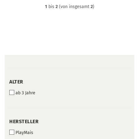
1
bis
2
(von insgesamt
2
)
ALTER
ALTER
ab 3 Jahre
HERSTELLER
HERSTELLER
PlayMais