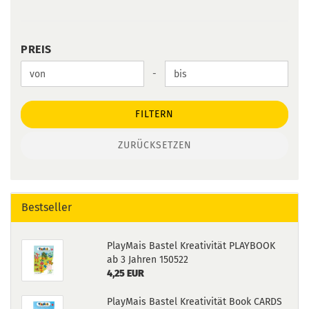
PREIS
PREIS
Preis bis
-
FILTERN
ZURÜCKSETZEN
Bestseller
PlayMais Bastel Kreativität PLAYBOOK
ab 3 Jahren 150522
4,25 EUR
PlayMais Bastel Kreativität Book CARDS