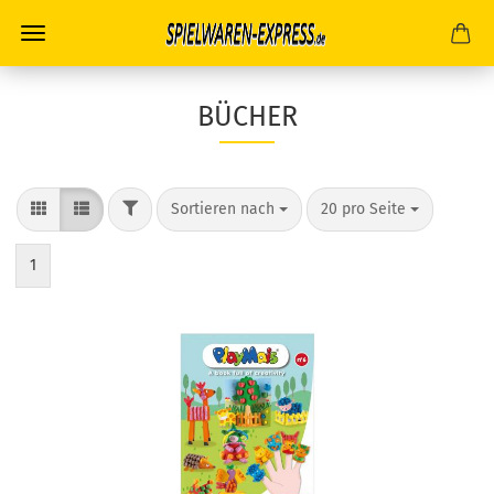
BÜCHER
FILTER
Sortieren nach
pro Seite
Sortieren nach
20 pro Seite
1