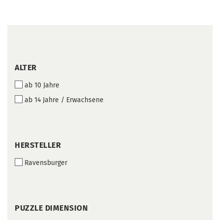
ALTER
ALTER
ab 10 Jahre
ab 14 Jahre / Erwachsene
HERSTELLER
HERSTELLER
Ravensburger
PUZZLE
PUZZLE DIMENSION
DIMENSION