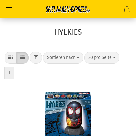
HYLKIES
FILTER
Sortieren nach
pro Seite
Sortieren nach
20 pro Seite
1