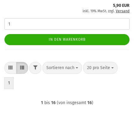
5,90 EUR
inkl. 19% MwSt. zzgl.
Versand
IN DEN WARENKORB
FILTER
Sortieren nach
pro Seite
Sortieren nach
20 pro Seite
1
1
bis
16
(von insgesamt
16
)