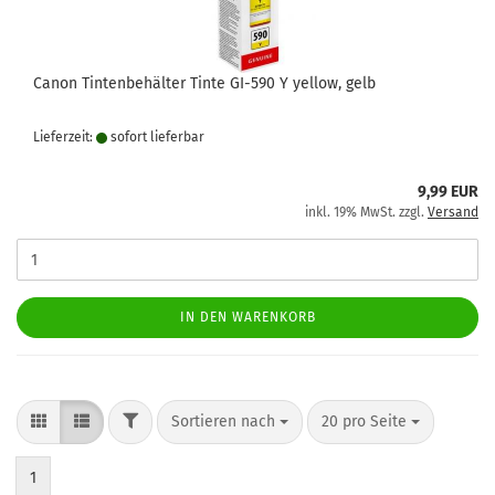
Canon Tintenbehälter Tinte GI-590 Y yellow, gelb
Lieferzeit:
sofort lie­fer­bar
9,99 EUR
inkl. 19% MwSt. zzgl.
Versand
IN DEN WARENKORB
FILTER
Sortieren nach
pro Seite
Sortieren nach
20 pro Seite
1