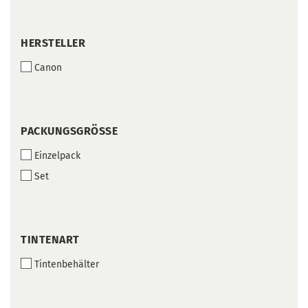
HERSTELLER
HERSTELLER
Canon
PACKUNGSGRÖSSE
PACKUNGSGRÖSSE
Einzelpack
Set
TINTENART
TINTENART
Tintenbehälter