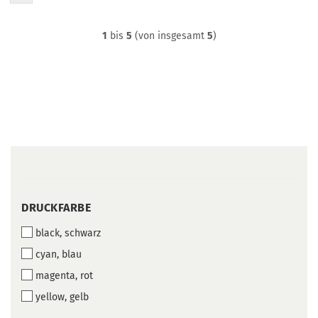
1
bis
5
(von insgesamt
5
)
DRUCKFARBE
DRUCKFARBE
black, schwarz
cyan, blau
magenta, rot
yellow, gelb