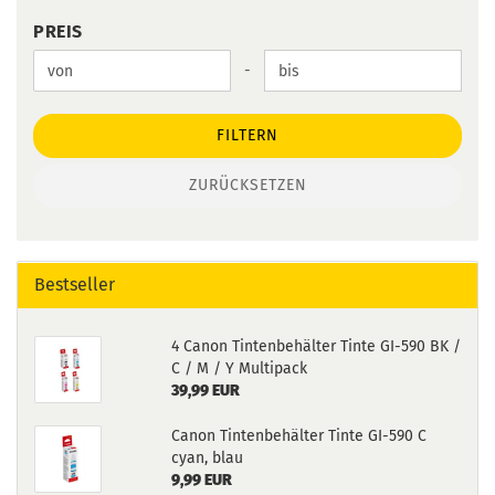
PREIS
PREIS
Preis bis
-
FILTERN
ZURÜCKSETZEN
Bestseller
4 Canon Tintenbehälter Tinte GI-590 BK /
C / M / Y Multipack
39,99 EUR
Canon Tintenbehälter Tinte GI-590 C
cyan, blau
9,99 EUR