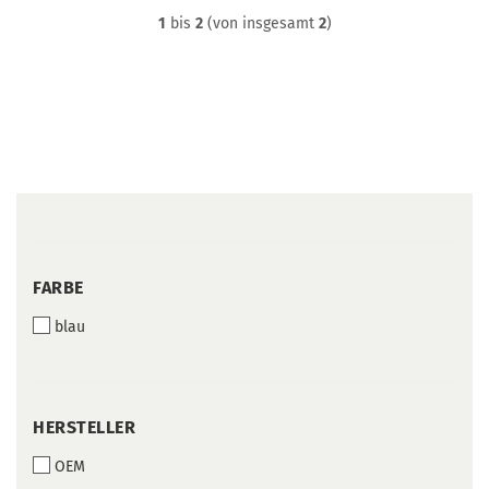
1
bis
2
(von insgesamt
2
)
FARBE
FARBE
blau
HERSTELLER
HERSTELLER
OEM