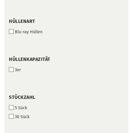
HÜLLENART
HÜLLENART
Blu-ray Hüllen
HÜLLENKAPAZITÄT
HÜLLENKAPAZITÄT
3er
STÜCKZAHL
STÜCKZAHL
5 Sück
30 Sück