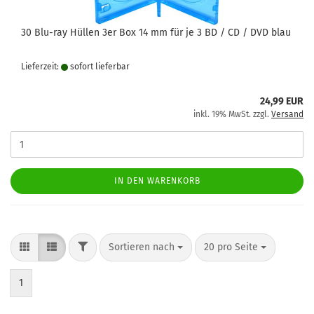
30 Blu-ray Hüllen 3er Box 14 mm für je 3 BD / CD / DVD blau
Lieferzeit:
sofort lie­fer­bar
24,99 EUR
inkl. 19% MwSt. zzgl.
Versand
IN DEN WARENKORB
FILTER
Sortieren nach
pro Seite
Sortieren nach
20 pro Seite
1