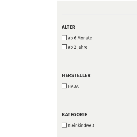
ALTER
ALTER
ab 6 Monate
ab 2 Jahre
HERSTELLER
HERSTELLER
HABA
KATEGORIE
KATEGORIE
Kleinkindwelt