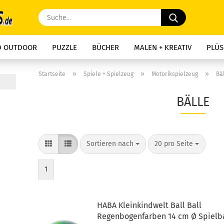
Suche...
D OUTDOOR
PUZZLE
BÜCHER
MALEN + KREATIV
PLÜS
»
»
»
Startseite
Spiele + Spielzeug
Motorikspielzeug
Bä
BÄLLE
Sortieren nach
pro Seite
Sortieren nach
20 pro Seite
1
HABA Kleinkindwelt Ball Ball
Regenbogenfarben 14 cm Ø Spielb