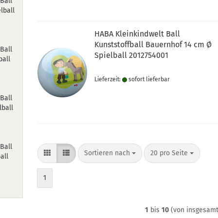
Ball
lball
HABA Kleinkindwelt Ball
Kunststoffball Bauernhof 14 cm Ø
Ball
Spielball 2012754001
ball
Lieferzeit:
sofort lie­fer­bar
Ball
lball
Ball
Sortieren nach
pro Seite
Sortieren nach
20 pro Seite
all
1
1
bis
10
(von insgesam