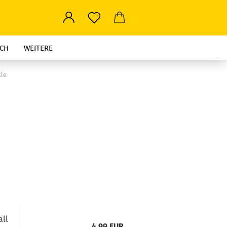
CH
WEITERE
lle
all
4,99 EUR