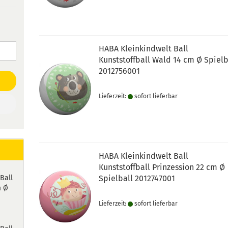
HABA Kleinkindwelt Ball
Kunststoffball Wald 14 cm Ø Spielb
2012756001
Lieferzeit:
sofort lie­fer­bar
HABA Kleinkindwelt Ball
Kunststoffball Prinzession 22 cm Ø
Ball
Spielball 2012747001
m Ø
Lieferzeit:
sofort lie­fer­bar