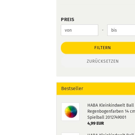
PREIS
PREIS
Preis bis
-
FILTERN
ZURÜCKSETZEN
Bestseller
HABA Kleinkindwelt Ball 
Regenbogenfarben 14 c
Spielball 2012749001
4,99 EUR