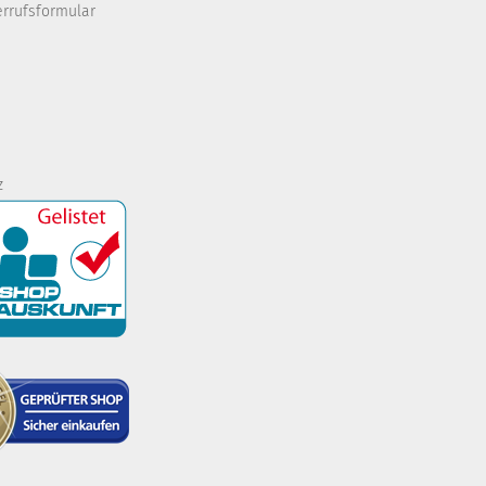
errufsformular
z