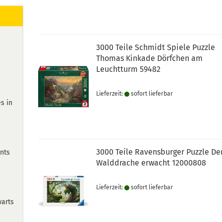
3000 Teile Schmidt Spiele Puzzle
Thomas Kinkade Dörfchen am
Leuchtturm 59482
Lieferzeit:
sofort lie­fer­bar
s in
3000 Teile Ravensburger Puzzle De
nts
Walddrache erwacht 12000808
Lieferzeit:
sofort lie­fer­bar
warts