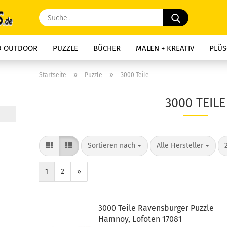
Suche...
D OUTDOOR
PUZZLE
BÜCHER
MALEN + KREATIV
PLÜS
»
»
Startseite
Puzzle
3000 Teile
3000 TEILE
Sortieren nach
pro Seite
Sortieren nach
Alle Hersteller
1
2
»
3000 Teile Ravensburger Puzzle
Hamnoy, Lofoten 17081