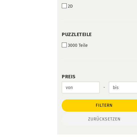
DIMENSION
2D
PUZZLETEILE
PUZZLETEILE
3000 Teile
PREIS
PREIS
Preis bis
-
FILTERN
ZURÜCKSETZEN