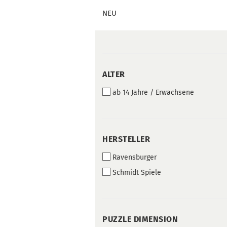
NEU
ALTER
ALTER
ab 14 Jahre / Erwachsene
HERSTELLER
HERSTELLER
Ravensburger
Schmidt Spiele
PUZZLE
PUZZLE DIMENSION