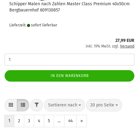
Schipper Malen nach Zahlen Master Class Premium 40x50cm
Bergbauernhof 609130857
Lieferzeit:
sofort lie­fer­bar
27,99 EUR
inkl. 19% MwSt. zzgl.
Versand
IN DEN WARENKORB
FILTER
Sortieren nach
pro Seite
Sortieren nach
20 pro Seite
1
2
3
4
5
...
44
»