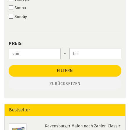
Simba
Smoby
PREIS
PREIS
Preis bis
-
FILTERN
ZURÜCKSETZEN
Bestseller
Ravensburger Malen nach Zahlen Classic