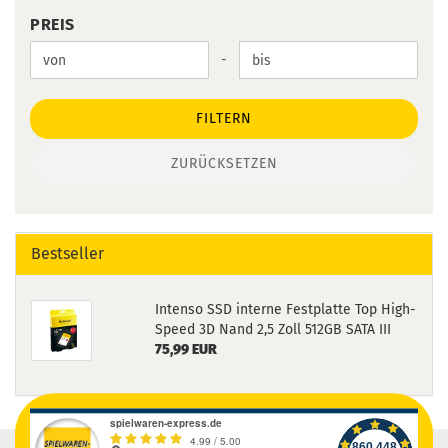
PREIS
PREIS
Preis bis
-
FILTERN
ZURÜCKSETZEN
Bestseller
Intenso SSD interne Festplatte Top High-
Speed 3D Nand 2,5 Zoll 512GB SATA III
75,99 EUR