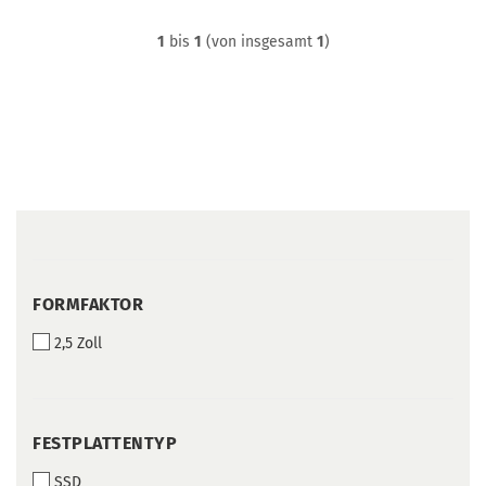
1
bis
1
(von insgesamt
1
)
FORMFAKTOR
FORMFAKTOR
2,5 Zoll
FESTPLATTENTYP
FESTPLATTENTYP
SSD