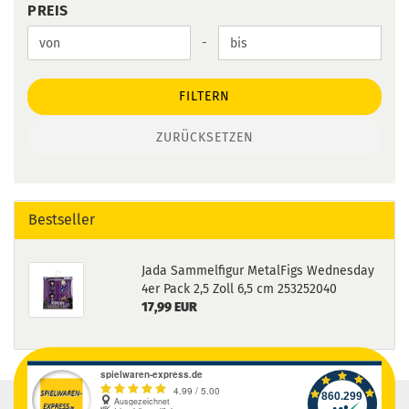
PREIS
PREIS
Preis bis
-
FILTERN
ZURÜCKSETZEN
Bestseller
Jada Sammelfigur MetalFigs Wednesday
4er Pack 2,5 Zoll 6,5 cm 253252040
17,99 EUR