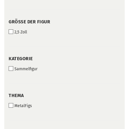
GRÖSSE D
GRÖSSE DER FIGUR
ER F
2,5 Zoll
IGUR
KATEGORIE
KATEGORIE
Sammelfigur
THEMA
THEMA
MetalFigs