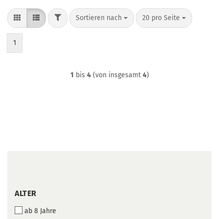
FILTER
Sortieren nach
pro Seite
Sortieren nach
20 pro Seite
1
1
bis
4
(von insgesamt
4
)
ALTER
ALTER
ab 8 Jahre