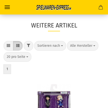
WEITERE ARTIKEL
FILTER
Sortieren nach
pro Seite
Sortieren nach
Alle Hersteller
pro Seite
20 pro Seite
1