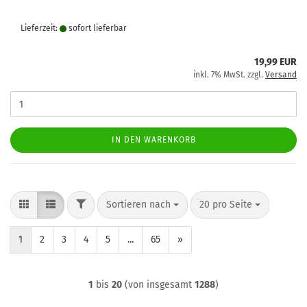
Lieferzeit:
sofort lie­fer­bar
19,99 EUR
inkl. 7% MwSt. zzgl.
Versand
IN DEN WARENKORB
FILTER
Sortieren nach
pro Seite
Sortieren nach
20 pro Seite
1
2
3
4
5
...
65
»
1
bis
20
(von insgesamt
1288
)