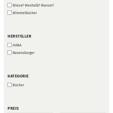
Wieso? Weshalb? Warum?
Wimmelbücher
HERSTELLER
HERSTELLER
HABA
Ravensburger
KATEGORIE
KATEGORIE
Bücher
PREIS
PREIS