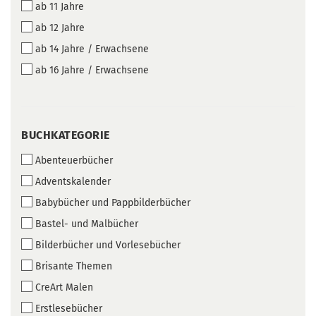
ab 11 Jahre
ab 12 Jahre
ab 14 Jahre / Erwachsene
ab 16 Jahre / Erwachsene
BUCHKATEGORIE
BUCHKATEGORIE
Abenteuerbücher
Adventskalender
Babybücher und Pappbilderbücher
Bastel- und Malbücher
Bilderbücher und Vorlesebücher
Brisante Themen
CreArt Malen
Erstlesebücher