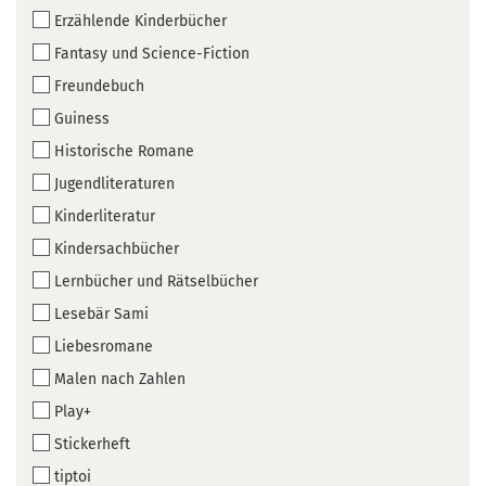
Erzählende Kinderbücher
Fantasy und Science-Fiction
Freundebuch
Guiness
Historische Romane
Jugendliteraturen
Kinderliteratur
Kindersachbücher
Lernbücher und Rätselbücher
Lesebär Sami
Liebesromane
Malen nach Zahlen
Play+
Stickerheft
tiptoi