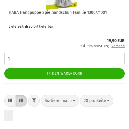
HABA Handpuppe Spielhandschuh Familie 1306771001
Lieferzeit:
sofort lie­fer­bar
19,90 EUR
inkl. 19% MwSt. zzgl.
Versand
IN DEN WARENKORB
FILTER
Sortieren nach
pro Seite
Sortieren nach
20 pro Seite
1