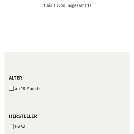
1
bis
1
(von insgesamt
1
)
ALTER
ALTER
ab 18 Monate
HERSTELLER
HERSTELLER
HABA