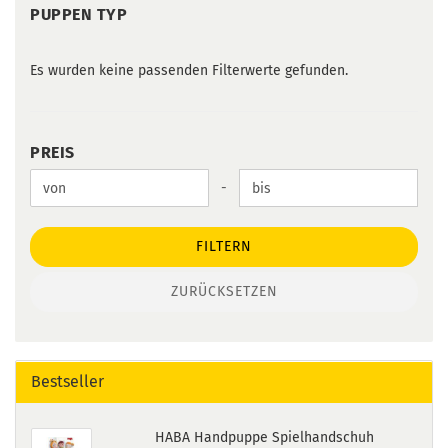
PUPPEN
PUPPEN TYP
TYP
Es wurden keine passenden Filterwerte gefunden.
PREIS
PREIS
Preis bis
-
FILTERN
ZURÜCKSETZEN
Bestseller
HABA Handpuppe Spielhandschuh