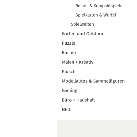
Reise- & Kompaktspiele
Spielkarten & Würfel
Spielwelten
Garten und Outdoor
Puzzle
Bücher
Malen + Kreativ
Plüsch
Modellautos & Sammelfiguren
Gaming
Büro + Haushalt
NEU