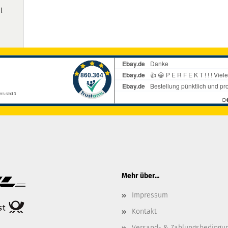
l
Mehr über...
Impressum
Kontakt
Versand- & Zahlungsbedingu