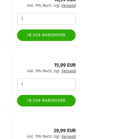
inkl. 19% MwSt. zzgl.
Versand
IN DEN WARENKORB
15,99 EUR
inkl. 19% MwSt. zzgl.
Versand
IN DEN WARENKORB
29,99 EUR
inkl. 19% MwSt. zzgl.
Versand