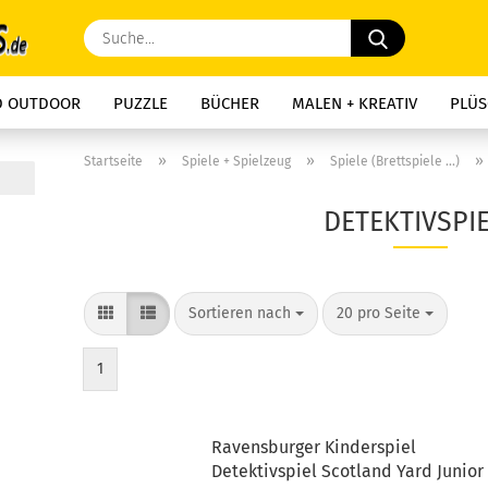
Suche...
D OUTDOOR
PUZZLE
BÜCHER
MALEN + KREATIV
PLÜS
»
»
Startseite
Spiele + Spielzeug
Spiele (Brettspiele ...)
DETEKTIVSPI
Sortieren nach
pro Seite
Sortieren nach
20 pro Seite
1
Ravensburger Kinderspiel
Detektivspiel Scotland Yard Junior