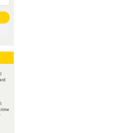
l
ard
l
Crime
r