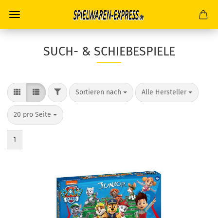
SUCH- & SCHIEBESPIELE
FILTER
Sortieren nach
pro Seite
Sortieren nach
Alle Hersteller
pro Seite
20 pro Seite
1