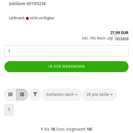
Jubiläum 601105228
Lieferzeit:
nicht verfügbar
27,99 EUR
inkl. 19% MwSt. zzgl.
Versand
IN DEN WARENKORB
FILTER
Sortieren nach
pro Seite
Sortieren nach
20 pro Seite
1
1
bis
18
(von insgesamt
18
)