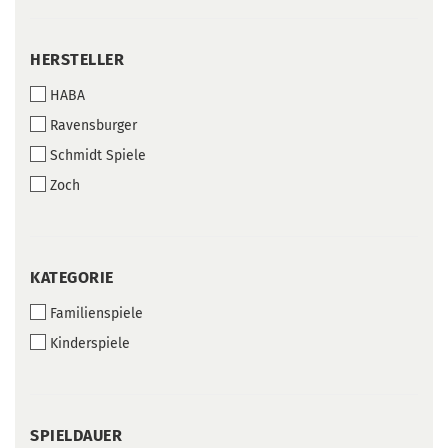
HERSTELLER
HERSTELLER
HABA
Ravensburger
Schmidt Spiele
Zoch
KATEGORIE
KATEGORIE
Familienspiele
Kinderspiele
SPIELDAUER
SPIELDAUER