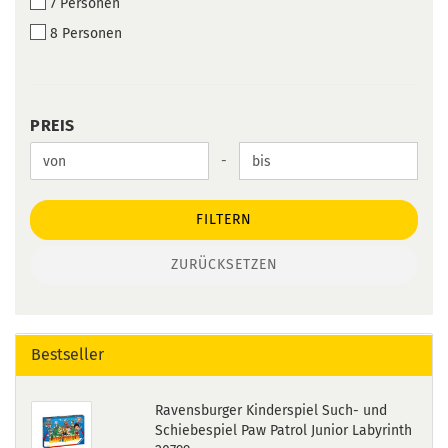
7 Personen
8 Personen
PREIS
PREIS
Preis bis
-
FILTERN
ZURÜCKSETZEN
Bestseller
Ravensburger Kinderspiel Such- und
Schiebespiel Paw Patrol Junior Labyrinth