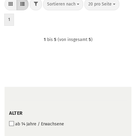
FILTER
Sortieren nach
pro Seite
Sortieren nach
20 pro Seite
1
1
bis
5
(von insgesamt
5
)
ALTER
ALTER
ab 14 Jahre / Erwachsene