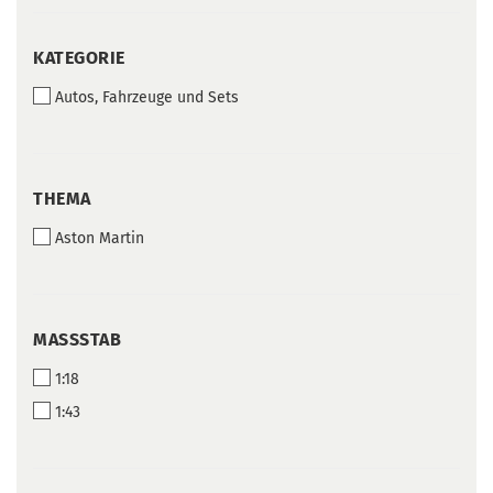
KATEGORIE
KATEGORIE
Autos, Fahrzeuge und Sets
THEMA
THEMA
Aston Martin
MASSSTAB
MASSSTAB
1:18
1:43