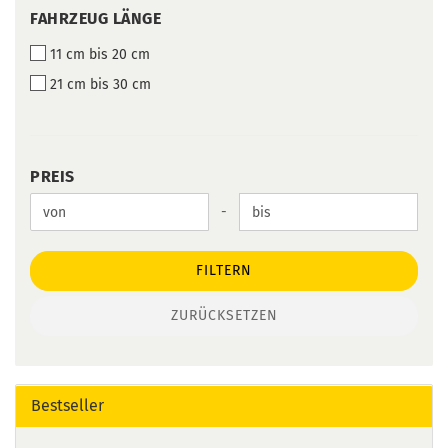
FAHRZEUG
FAHRZEUG LÄNGE
LÄNGE
11 cm bis 20 cm
21 cm bis 30 cm
PREIS
PREIS
Preis bis
-
FILTERN
ZURÜCKSETZEN
Bestseller