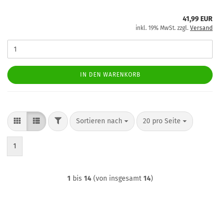
41,99 EUR
inkl. 19% MwSt. zzgl.
Versand
IN DEN WARENKORB
FILTER
Sortieren nach
pro Seite
Sortieren nach
20 pro Seite
1
1
bis
14
(von insgesamt
14
)