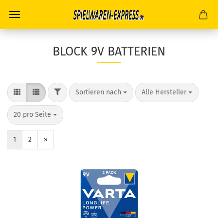
BLOCK 9V BATTERIEN
FILTER
Sortieren nach
pro Seite
Sortieren nach
Alle Hersteller
pro Seite
20 pro Seite
1
2
»