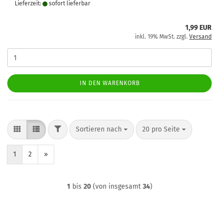
Lieferzeit:
sofort lie­fer­bar
1,99 EUR
inkl. 19% MwSt. zzgl.
Versand
IN DEN WARENKORB
FILTER
Sortieren nach
pro Seite
Sortieren nach
20 pro Seite
1
2
»
1
bis
20
(von insgesamt
34
)