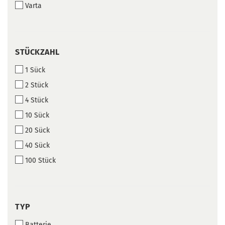
Varta
STÜCKZAHL
STÜCKZAHL
1 Sück
2 Stück
4 Stück
10 Sück
20 Sück
40 Sück
100 Stück
TYP
TYP
Batterie