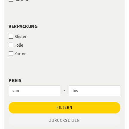
VERPACKUNG
VERPACKUNG
Blister
Folie
Karton
PREIS
PREIS
Preis bis
-
FILTERN
ZURÜCKSETZEN