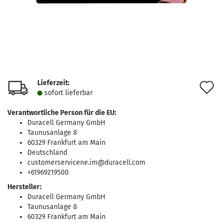
Lieferzeit:
A
sofort lie­fer­bar
d
Verantwortliche Person für die EU:
M
Duracell Germany GmbH
Taunusanlage 8
60329 Frankfurt am Main
Deutschland
customerservicene.im@duracell.com
+61969219500
Hersteller:
Duracell Germany GmbH
Taunusanlage 8
60329 Frankfurt am Main