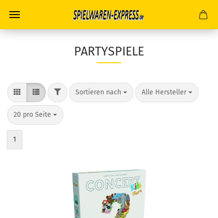
PARTYSPIELE
FILTER
Sortieren nach
pro Seite
Sortieren nach
Alle Hersteller
pro Seite
20 pro Seite
1