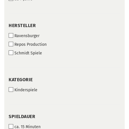
HERSTELLER
HERSTELLER
Ravensburger
Repos Production
Schmidt Spiele
KATEGORIE
KATEGORIE
Kinderspiele
SPIELDAUER
SPIELDAUER
ca. 15 Minuten