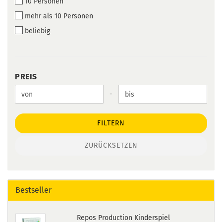
10 Personen
mehr als 10 Personen
beliebig
PREIS
PREIS
Preis bis
-
FILTERN
ZURÜCKSETZEN
Bestseller
Repos Production Kinderspiel