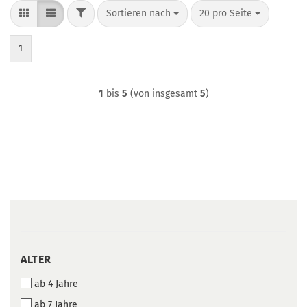
FILTER
Sortieren nach
pro Seite
Sortieren nach
20 pro Seite
1
1
bis
5
(von insgesamt
5
)
ALTER
ALTER
ab 4 Jahre
ab 7 Jahre