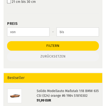
21 cm bis 30 cm
PREIS
PREIS
Preis bis
-
FILTERN
ZURÜCKSETZEN
Bestseller
Solido Modellauto Maßstab 1:18 BMW 635
CSI (E24) orange #6 1984 S1810302
51,99 EUR