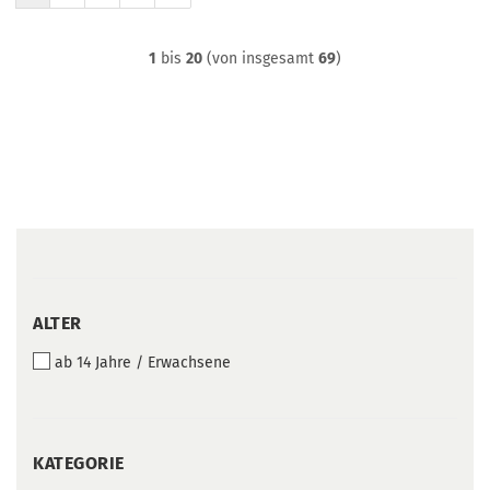
1
bis
20
(von insgesamt
69
)
ALTER
ALTER
ab 14 Jahre / Erwachsene
KATEGORIE
KATEGORIE