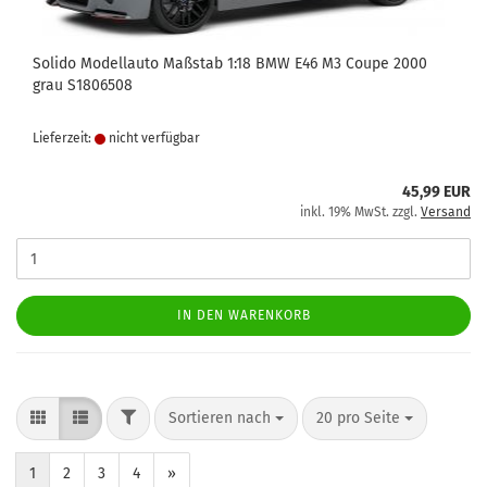
Solido Modellauto Maßstab 1:18 BMW E46 M3 Coupe 2000
grau S1806508
Lieferzeit:
nicht verfügbar
45,99 EUR
inkl. 19% MwSt. zzgl.
Versand
IN DEN WARENKORB
FILTER
Sortieren nach
pro Seite
Sortieren nach
20 pro Seite
1
2
3
4
»