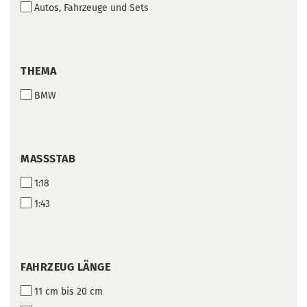
Autos, Fahrzeuge und Sets
THEMA
THEMA
BMW
MASSSTAB
MASSSTAB
1:18
1:43
FAHRZEUG
FAHRZEUG LÄNGE
LÄNGE
11 cm bis 20 cm