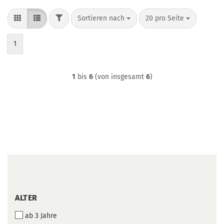
FILTER
Sortieren nach
pro Seite
Sortieren nach
20 pro Seite
1
1
bis
6
(von insgesamt
6
)
ALTER
ALTER
ab 3 Jahre