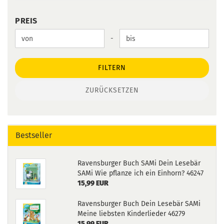
PREIS
PREIS
Preis bis
-
FILTERN
ZURÜCKSETZEN
Bestseller
Ravensburger Buch SAMi Dein Lesebär
SAMi Wie pflanze ich ein Einhorn? 46247
15,99 EUR
Ravensburger Buch Dein Lesebär SAMi
Meine liebsten Kinderlieder 46279
15,99 EUR