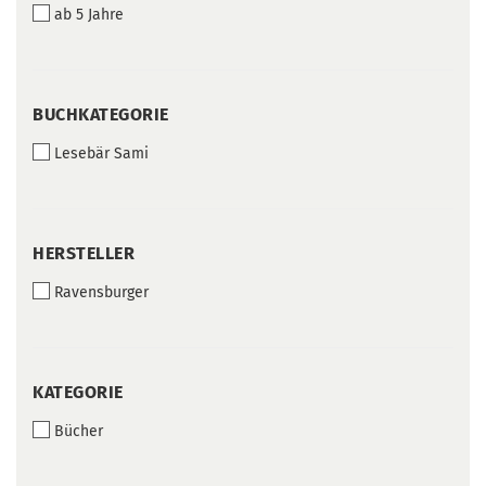
ab 5 Jahre
BUCHKATEGORIE
BUCHKATEGORIE
Lesebär Sami
HERSTELLER
HERSTELLER
Ravensburger
KATEGORIE
KATEGORIE
Bücher