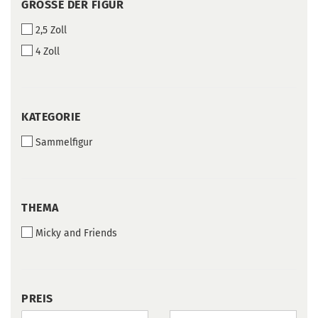
GRÖSSE D
GRÖSSE DER FIGUR
ER F
2,5 Zoll
IGUR
4 Zoll
KATEGORIE
KATEGORIE
Sammelfigur
THEMA
THEMA
Micky and Friends
PREIS
PREIS