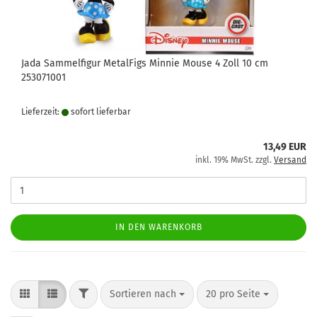
Jada Sammelfigur MetalFigs Minnie Mouse 4 Zoll 10 cm
253071001
Lieferzeit:
sofort lie­fer­bar
13,49 EUR
inkl. 19% MwSt. zzgl.
Versand
IN DEN WARENKORB
FILTER
Sortieren nach
pro Seite
Sortieren nach
20 pro Seite