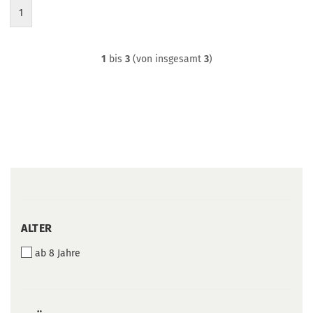
1
1
bis
3
(von insgesamt
3
)
ALTER
ALTER
ab 8 Jahre