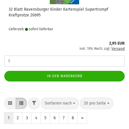
32 Blatt Ravensburger Kinder Kartenspiel Supertrumpf
Kraftprotze 20695
Lieferzeit:
sofort lie­fer­bar
2,95 EUR
inkl. 19% MwSt. zzgl.
Versand
IN DEN WARENKORB
FILTER
Sortieren nach
pro Seite
Sortieren nach
20 pro Seite
1
2
3
4
5
6
7
8
»