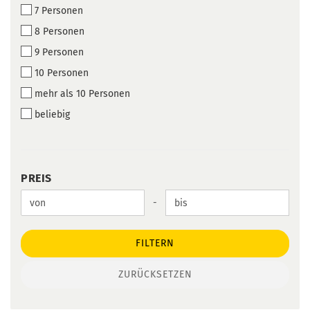
7 Personen
8 Personen
9 Personen
10 Personen
mehr als 10 Personen
beliebig
PREIS
PREIS
Preis bis
-
FILTERN
ZURÜCKSETZEN