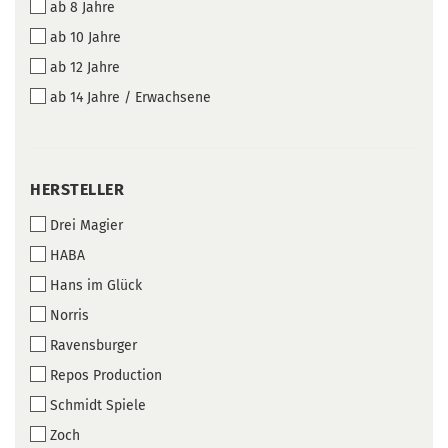
ab 8 Jahre
ab 10 Jahre
ab 12 Jahre
ab 14 Jahre / Erwachsene
HERSTELLER
HERSTELLER
Drei Magier
HABA
Hans im Glück
Norris
Ravensburger
Repos Production
Schmidt Spiele
Zoch