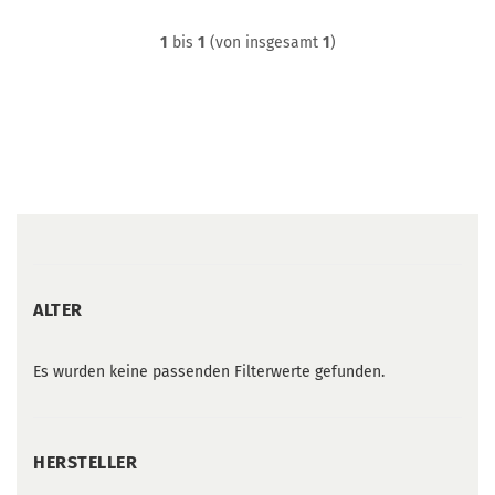
1
bis
1
(von insgesamt
1
)
ALTER
ALTER
Es wurden keine passenden Filterwerte gefunden.
HERSTELLER
HERSTELLER