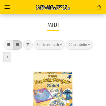
MIDI
FILTER
Sortieren nach
pro Seite
Sortieren nach
20 pro Seite
1