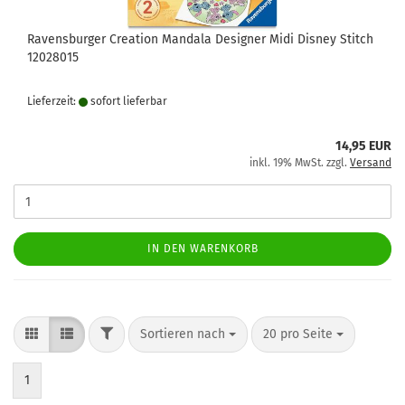
Ravensburger Creation Mandala Designer Midi Disney Stitch
12028015
Lieferzeit:
sofort lie­fer­bar
14,95 EUR
inkl. 19% MwSt. zzgl.
Versand
IN DEN WARENKORB
FILTER
Sortieren nach
pro Seite
Sortieren nach
20 pro Seite
1