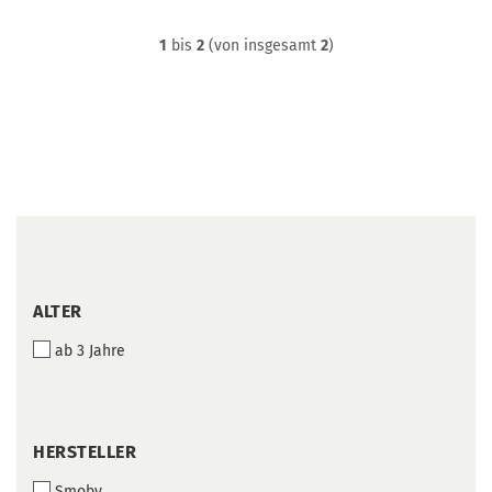
1
bis
2
(von insgesamt
2
)
ALTER
ALTER
ab 3 Jahre
HERSTELLER
HERSTELLER
Smoby