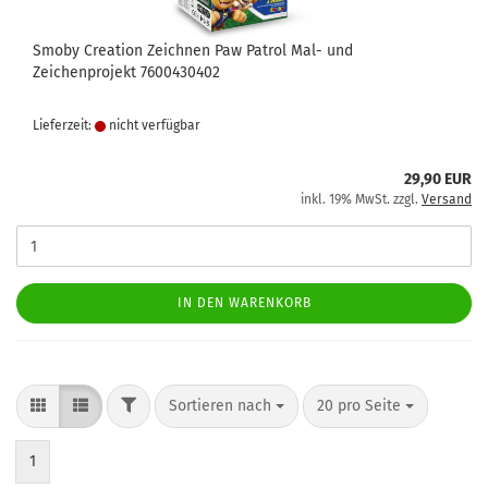
Smoby Creation Zeichnen Paw Patrol Mal- und
Zeichenprojekt 7600430402
Lieferzeit:
nicht verfügbar
29,90 EUR
inkl. 19% MwSt. zzgl.
Versand
IN DEN WARENKORB
FILTER
Sortieren nach
pro Seite
Sortieren nach
20 pro Seite
1