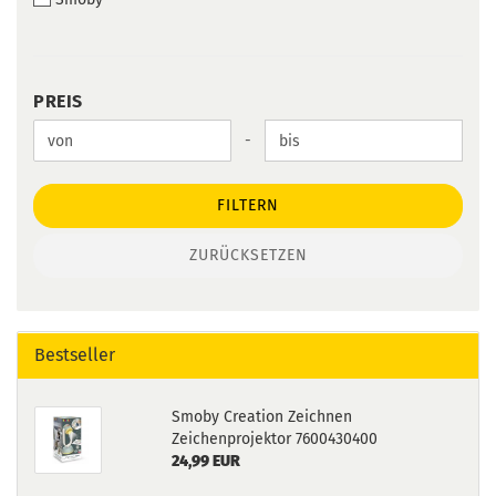
PREIS
PREIS
Preis bis
-
FILTERN
ZURÜCKSETZEN
Bestseller
Smoby Creation Zeichnen
Zeichenprojektor 7600430400
24,99 EUR