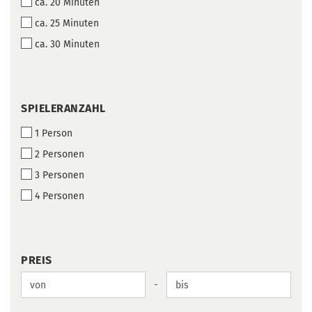
ca. 20 Minuten
ca. 25 Minuten
ca. 30 Minuten
SPIELERANZAHL
SPIELERANZAHL
1 Person
2 Personen
3 Personen
4 Personen
PREIS
PREIS
Preis bis
-