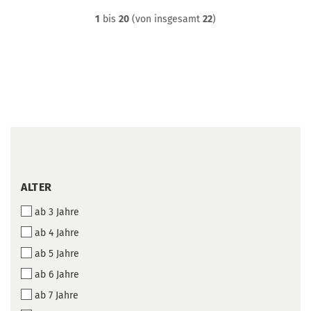
1
bis
20
(von insgesamt
22
)
ALTER
ALTER
ab 3 Jahre
ab 4 Jahre
ab 5 Jahre
ab 6 Jahre
ab 7 Jahre