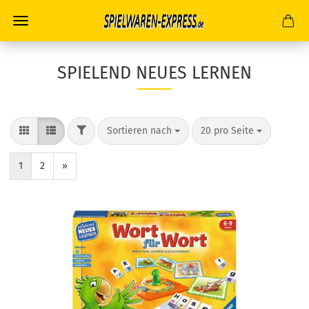
SPIELEND NEUES LERNEN
FILTER
Sortieren nach
pro Seite
Sortieren nach
20 pro Seite
1
2
»