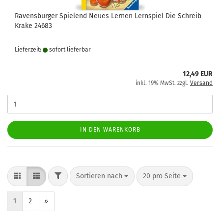
Ravensburger Spielend Neues Lernen Lernspiel Die Schreib
Krake 24683
Lieferzeit:
sofort lie­fer­bar
12,49 EUR
inkl. 19% MwSt. zzgl.
Versand
IN DEN WARENKORB
FILTER
Sortieren nach
pro Seite
Sortieren nach
20 pro Seite
1
2
»