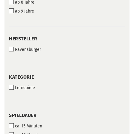
ab 8 Jahre
ab 9 Jahre
HERSTELLER
HERSTELLER
Ravensburger
KATEGORIE
KATEGORIE
Lernspiele
SPIELDAUER
SPIELDAUER
ca. 15 Minuten