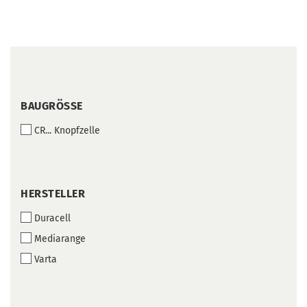
BAUGRÖSSE
BAUGRÖSSE
CR... Knopfzelle
HERSTELLER
HERSTELLER
Duracell
Mediarange
Varta