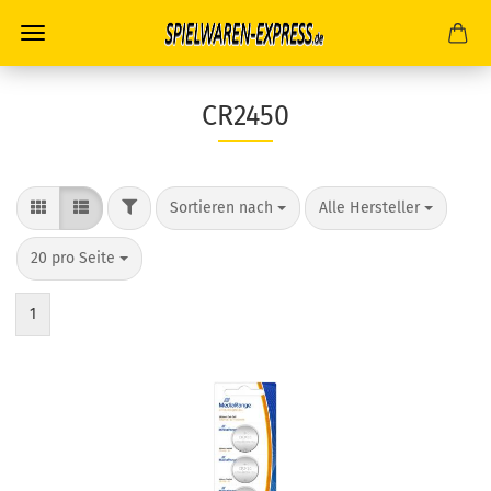
CR2450
FILTER
Sortieren nach
pro Seite
Sortieren nach
Alle Hersteller
pro Seite
20 pro Seite
1