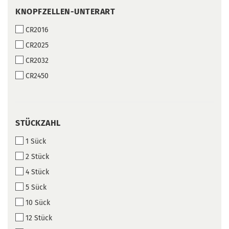
KNOPFZELLEN-
KNOPFZELLEN-UNTERART
UNTERART
CR2016
CR2025
CR2032
CR2450
STÜCKZAHL
STÜCKZAHL
1 Sück
2 Stück
4 Stück
5 Sück
10 Sück
12 Stück