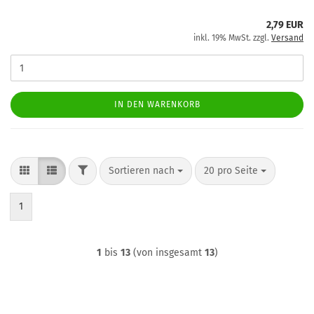
2,79 EUR
inkl. 19% MwSt. zzgl.
Versand
IN DEN WARENKORB
FILTER
Sortieren nach
pro Seite
Sortieren nach
20 pro Seite
1
1
bis
13
(von insgesamt
13
)