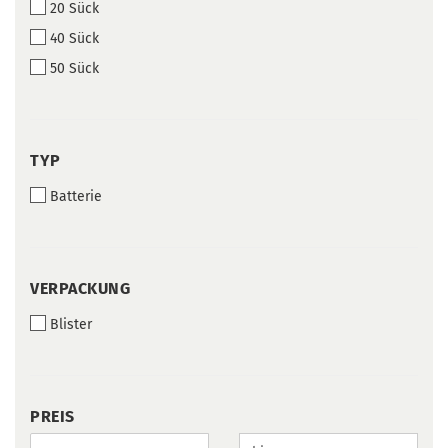
20 Sück
40 Sück
50 Sück
TYP
TYP
Batterie
VERPACKUNG
VERPACKUNG
Blister
PREIS
PREIS