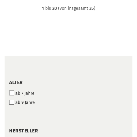
1
bis
20
(von insgesamt
35
)
ALTER
ALTER
ab 7 Jahre
ab 9 Jahre
HERSTELLER
HERSTELLER