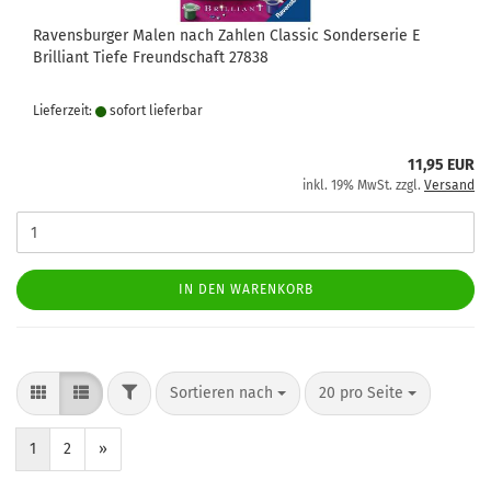
Ravensburger Malen nach Zahlen Classic Sonderserie E
Brilliant Tiefe Freundschaft 27838
Lieferzeit:
sofort lie­fer­bar
11,95 EUR
inkl. 19% MwSt. zzgl.
Versand
IN DEN WARENKORB
FILTER
Sortieren nach
pro Seite
Sortieren nach
20 pro Seite
1
2
»