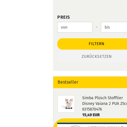
PREIS
PREIS
Preis bis
-
FILTERN
ZURÜCKSETZEN
Bestseller
Simba Plüsch Stofftier
Disney Vaiana 2 PUA 25
6315870476
15,49 EUR