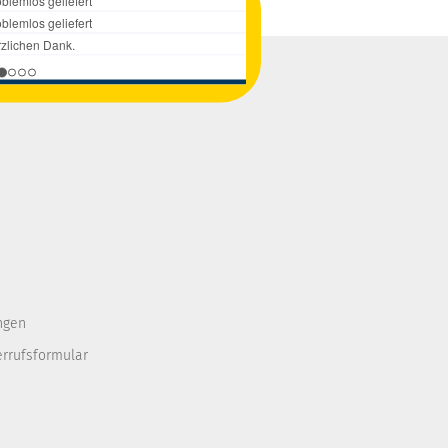
ngen
errufsformular