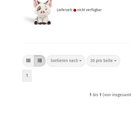
Lieferzeit:
nicht verfügbar
Sortieren nach
pro Seite
Sortieren nach
20 pro Seite
1
1
bis
1
(von insgesam