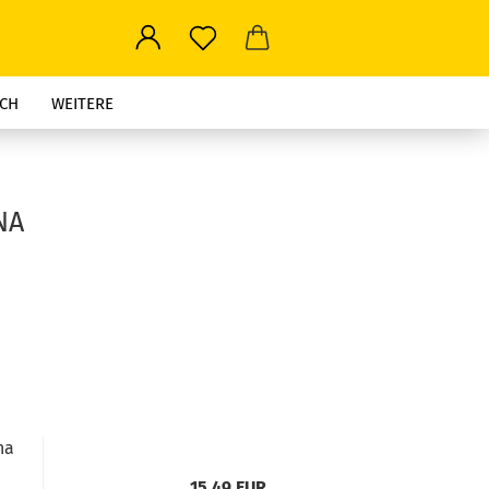
CH
WEITERE
NA
na
15,49 EUR