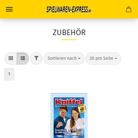
ZUBEHÖR
FILTER
Sortieren nach
pro Seite
Sortieren nach
20 pro Seite
1