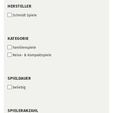
HERSTELLER
HERSTELLER
Schmidt Spiele
KATEGORIE
KATEGORIE
Familienspiele
Reise- & Kompaktspiele
SPIELDAUER
SPIELDAUER
beliebig
SPIELERANZAHL
SPIELERANZAHL