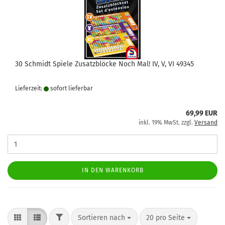
30 Schmidt Spiele Zusatzblöcke Noch Mal! IV, V, VI 49345
Lieferzeit:
sofort lie­fer­bar
69,99 EUR
inkl. 19% MwSt. zzgl.
Versand
IN DEN WARENKORB
FILTER
Sortieren nach
pro Seite
Sortieren nach
20 pro Seite