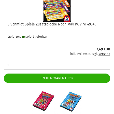
3 Schmidt Spiele Zusatzblöcke Noch Mal! IV, V, VI 49345
Lieferzeit:
sofort lie­fer­bar
7,49 EUR
inkl. 19% MwSt. zzgl.
Versand
IN DEN WARENKORB