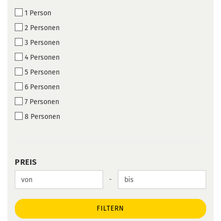
1 Person
2 Personen
3 Personen
4 Personen
5 Personen
6 Personen
7 Personen
8 Personen
PREIS
PREIS
Preis bis
-
FILTERN