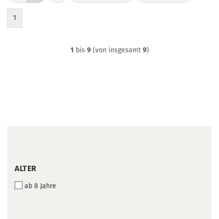
1
1
bis
9
(von insgesamt
9
)
ALTER
ALTER
ab 8 Jahre