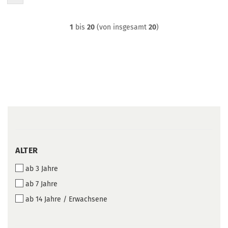
1
bis
20
(von insgesamt
20
)
ALTER
ALTER
ab 3 Jahre
ab 7 Jahre
ab 14 Jahre / Erwachsene