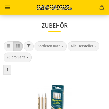
ZUBEHÖR
FILTER
Sortieren nach
pro Seite
Sortieren nach
Alle Hersteller
pro Seite
20 pro Seite
1