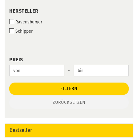
HERSTELLER
HERSTELLER
Ravensburger
Schipper
PREIS
PREIS
Preis bis
-
FILTERN
ZURÜCKSETZEN
Bestseller