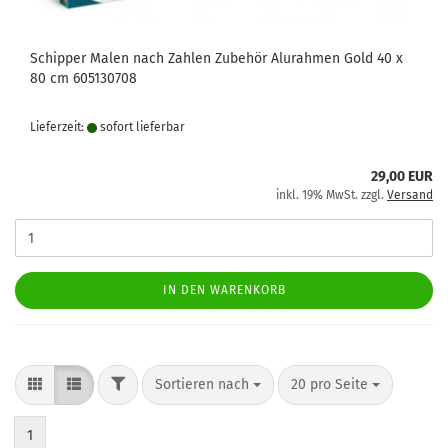
Schipper Malen nach Zahlen Zubehör Alurahmen Gold 40 x
80 cm 605130708
Lieferzeit:
sofort lie­fer­bar
29,00 EUR
inkl. 19% MwSt. zzgl.
Versand
IN DEN WARENKORB
FILTER
Sortieren nach
pro Seite
Sortieren nach
20 pro Seite
1