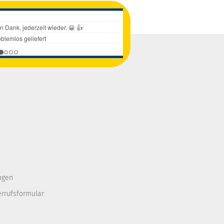
ngen
errufsformular