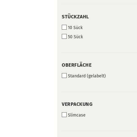
STÜCKZAHL
STÜCKZAHL
10 Sück
50 Sück
OBERFLÄCHE
OBERFLÄCHE
Standard (gelabelt)
VERPACKUNG
VERPACKUNG
Slimcase