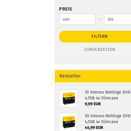
PREIS
PREIS
Preis bis
-
FILTERN
ZURÜCKSETZEN
Bestseller
10 Intenso Rohlinge DV
4,7GB 4x Slimcase
9,99 EUR
50 Intenso Rohlinge DV
4,7GB 4x Slimcase
44,99 EUR