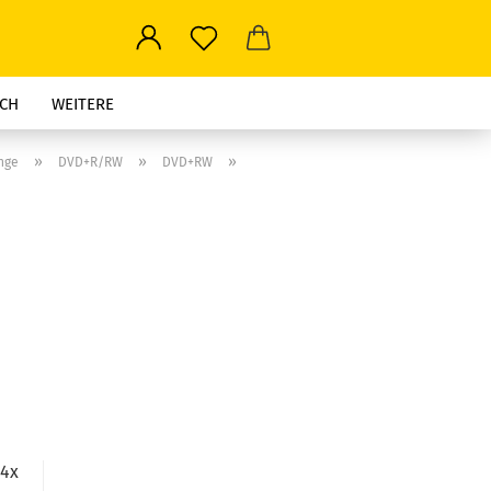
CH
WEITERE
»
»
»
nge
DVD+R/RW
DVD+RW
 4x