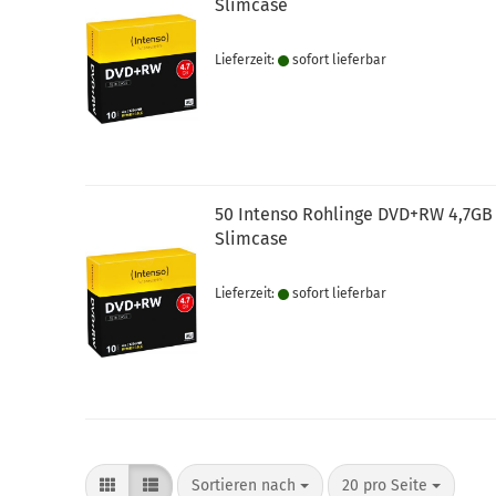
Slimcase
Lieferzeit:
sofort lie­fer­bar
50 Intenso Rohlinge DVD+RW 4,7GB
Slimcase
Lieferzeit:
sofort lie­fer­bar
Sortieren nach
pro Seite
Sortieren nach
20 pro Seite