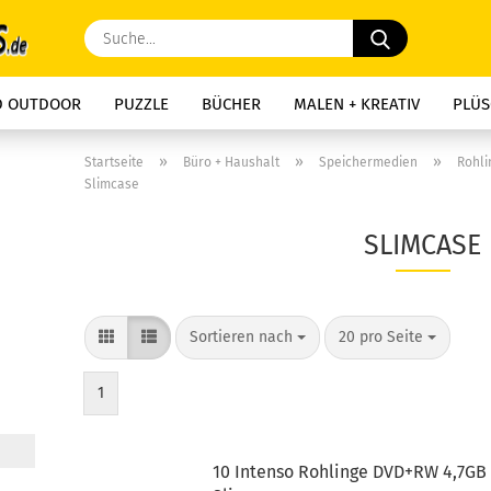
Suche...
D OUTDOOR
PUZZLE
BÜCHER
MALEN + KREATIV
PLÜS
»
»
»
Startseite
Büro + Haushalt
Speichermedien
Rohli
Slimcase
SLIMCASE
Sortieren nach
pro Seite
Sortieren nach
20 pro Seite
1
10 Intenso Rohlinge DVD+RW 4,7GB