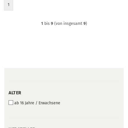
1
1
bis
9
(von insgesamt
9
)
ALTER
ALTER
ab 16 Jahre / Erwachsene