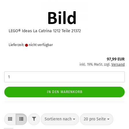
LEGO® Ideas La Catrina 1212 Teile 21372
Lieferzeit:
nicht verfügbar
97,99 EUR
inkl. 19% MwSt. zzgl.
Versand
IN DEN WARENKORB
FILTER
Sortieren nach
pro Seite
Sortieren nach
20 pro Seite