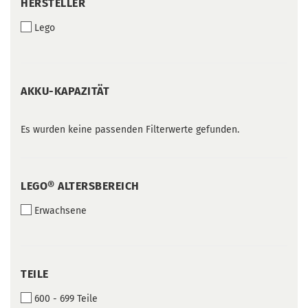
HERSTELLER
HERSTELLER
Lego
AKKU-
AKKU-KAPAZITÄT
KAPAZITÄT
Es wurden keine passenden Filterwerte gefunden.
LEGO®
LEGO® ALTERSBEREICH
ALTERSBEREICH
Erwachsene
TEILE
TEILE
600 - 699 Teile