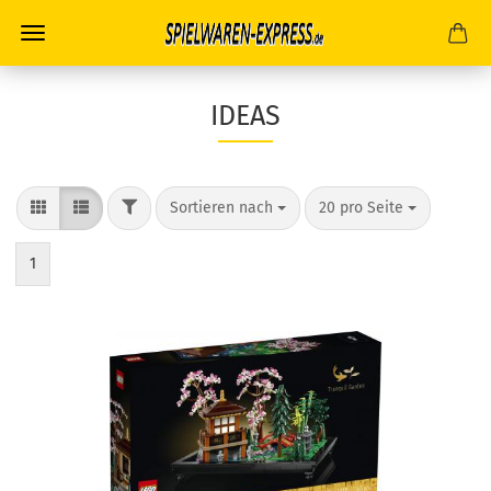
IDEAS
FILTER
Sortieren nach
pro Seite
Sortieren nach
20 pro Seite
1