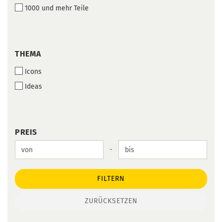
1000 und mehr Teile
THEMA
THEMA
Icons
Ideas
PREIS
PREIS
Preis bis
-
FILTERN
ZURÜCKSETZEN