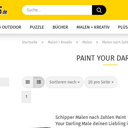
Suche...
D OUTDOOR
PUZZLE
BÜCHER
MALEN + KREATIV
PLÜS
»
»
»
Startseite
Malen + Kreativ
Malen
Malen nach Zah
PAINT YOUR DA
Sortieren nach
pro Seite
Sortieren nach
20 pro Seite
1
Schipper Malen nach Zahlen Paint
Your Darling Male deinen Liebling 