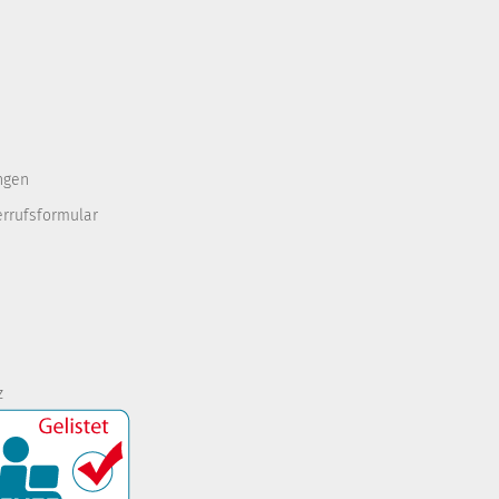
ngen
errufsformular
z