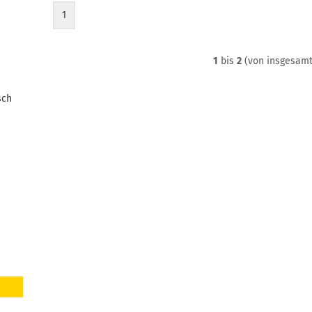
1
1
bis
2
(von insgesam
sch