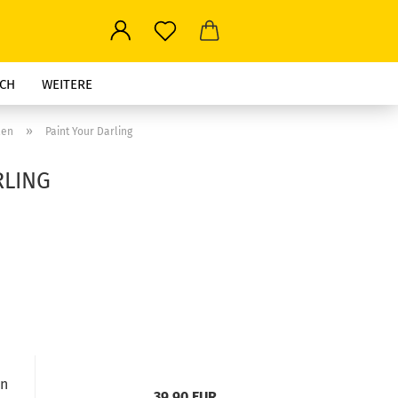
CH
WEITERE
»
len
Paint Your Darling
RLING
in
39,90 EUR