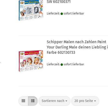
SW 602100371
Lieferzeit:
sofort lie­fer­bar
Schipper Malen nach Zahlen Paint
Your Darling Male deinen Liebling 
Farbe 602130733
e
Lieferzeit:
sofort lie­fer­bar
Sortieren nach
pro Seite
Sortieren nach
20 pro Seite