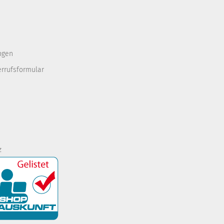
ngen
errufsformular
z