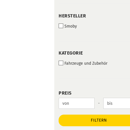
HERSTELLER
HERSTELLER
Smoby
KATEGORIE
KATEGORIE
Fahrzeuge und Zubehör
PREIS
PREIS
Preis bis
-
FILTERN