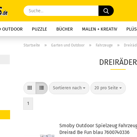
Suche...
D OUTDOOR
PUZZLE
BÜCHER
MALEN + KREATIV
PLÜS
»
»
»
Startseite
Garten und Outdoor
Fahrzeuge
Dreiräd
DREIRÄDER
Sortieren nach
pro Seite
Sortieren nach
20 pro Seite
1
Smoby Outdoor Spielzeug Fahrzeu
Dreirad Be Fun blau 7600740336