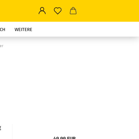
CH
WEITERE
er
g
49,99 EUR