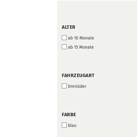
ALTER
ALTER
ab 10 Monate
ab 15 Monate
FAHRZEUGART
FAHRZEUGART
Dreiräder
FARBE
FARBE
blau