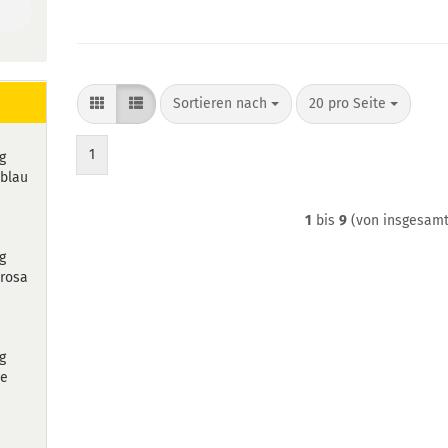
Sortieren nach
pro Seite
Sortieren nach
20 pro Seite
1
g
 blau
1
bis
9
(von insgesam
g
 rosa
g
ve