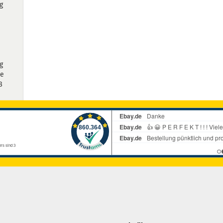
g
+
0
g
ve
8