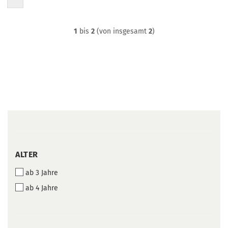
1
bis
2
(von insgesamt
2
)
ALTER
ALTER
ab 3 Jahre
ab 4 Jahre