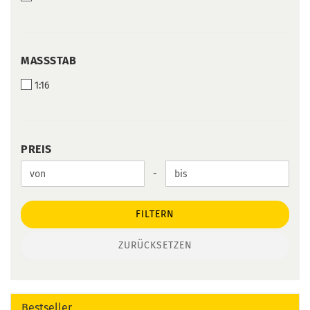
MASSSTAB
MASSSTAB
1:16
PREIS
PREIS
Preis bis
-
FILTERN
ZURÜCKSETZEN
Bestseller