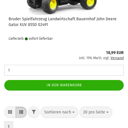
Bruder Spielfahrzeug Landwirtschaft Bauernhof John Deere
Gator XUV 855D 02491
Lieferzeit:
sofort lie­fer­bar
18,99 EUR
inkl. 19% MwSt. zzgl.
Versand
IN DEN WARENKORB
FILTER
Sortieren nach
pro Seite
Sortieren nach
20 pro Seite
1