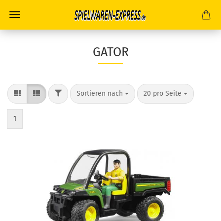
GATOR
FILTER
Sortieren nach
pro Seite
Sortieren nach
20 pro Seite
1