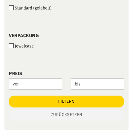
Standard (gelabelt)
VERPACKUNG
VERPACKUNG
Jewelcase
PREIS
PREIS
Preis bis
-
FILTERN
ZURÜCKSETZEN