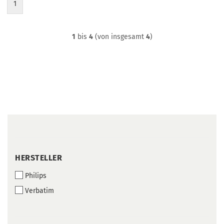
1
1
bis
4
(von insgesamt
4
)
HERSTELLER
HERSTELLER
Philips
Verbatim