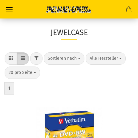
JEWELCASE
FILTER
Sortieren nach
pro Seite
Sortieren nach
Alle Hersteller
pro Seite
20 pro Seite
1