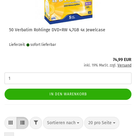
50 Verbatim Rohlinge DVD+RW 4,7GB 4x Jewelcase
Lieferzeit:
sofort lie­fer­bar
74,99 EUR
inkl. 19% MwSt. zzgl.
Versand
IN DEN WARENKORB
FILTER
Sortieren nach
pro Seite
Sortieren nach
20 pro Seite