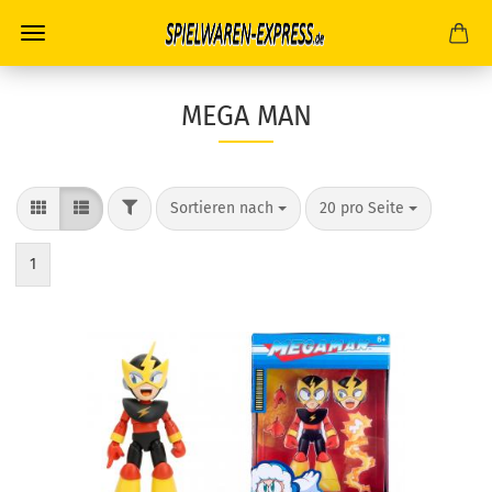
MEGA MAN
FILTER
Sortieren nach
pro Seite
Sortieren nach
20 pro Seite
1