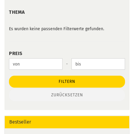
THEMA
THEMA
Es wurden keine passenden Filterwerte gefunden.
PREIS
PREIS
Preis bis
-
FILTERN
ZURÜCKSETZEN
Bestseller