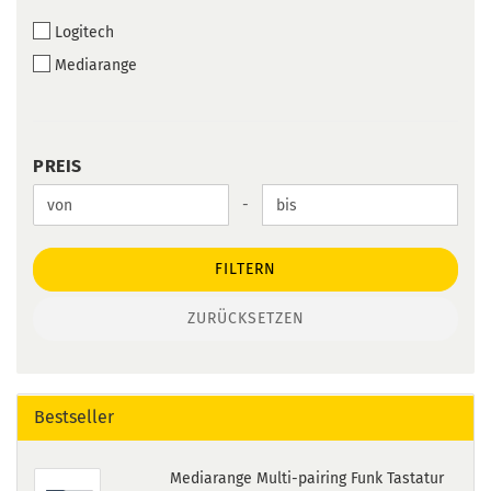
Logitech
Mediarange
PREIS
PREIS
Preis bis
-
FILTERN
ZURÜCKSETZEN
Bestseller
Mediarange Multi-pairing Funk Tastatur