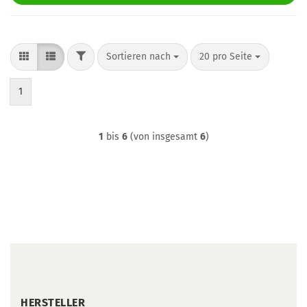
FILTER
Sortieren nach
pro Seite
Sortieren nach
20 pro Seite
1
1
bis
6
(von insgesamt
6
)
HERSTELLER
HERSTELLER