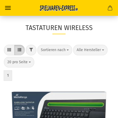
TASTATUREN WIRELESS
FILTER
Sortieren nach
pro Seite
Sortieren nach
Alle Hersteller
pro Seite
20 pro Seite
1