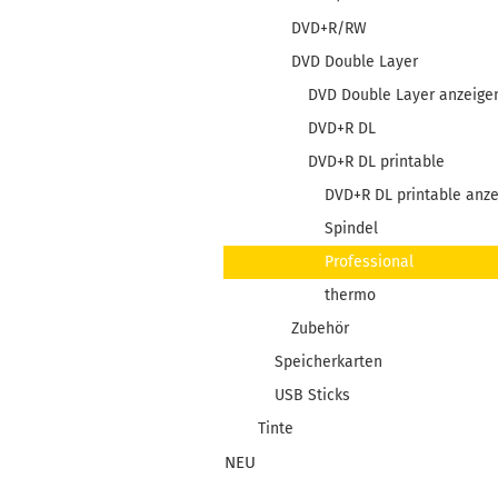
DVD+R/RW
DVD Double Layer
DVD Double Layer anzeige
DVD+R DL
DVD+R DL printable
DVD+R DL printable anz
Spindel
Professional
thermo
Zubehör
Speicherkarten
USB Sticks
Tinte
NEU