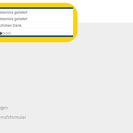
ngen
errufsformular