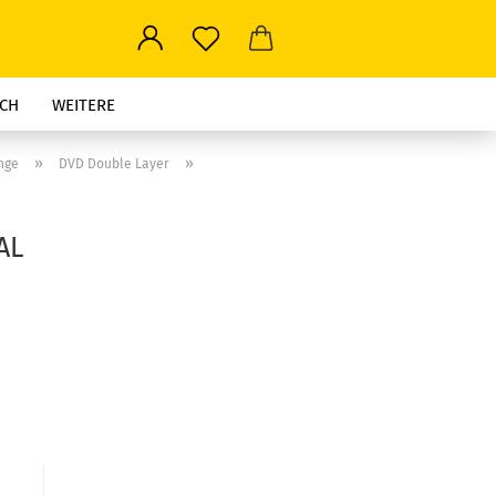
CH
WEITERE
»
»
nge
DVD Double Layer
AL