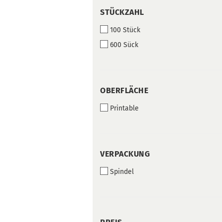
STÜCKZAHL
STÜCKZAHL
100 Stück
600 Sück
OBERFLÄCHE
OBERFLÄCHE
Printable
VERPACKUNG
VERPACKUNG
Spindel
PREIS