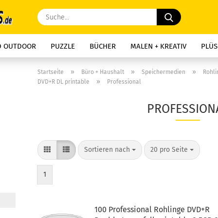
Suche...
D OUTDOOR
PUZZLE
BÜCHER
MALEN + KREATIV
PLÜS
»
»
»
Startseite
Büro + Haushalt
Speichermedien
Rohli
»
DVD+R DL printable
Professional
PROFESSION
Sortieren nach
pro Seite
Sortieren nach
20 pro Seite
1
100 Professional Rohlinge DVD+R