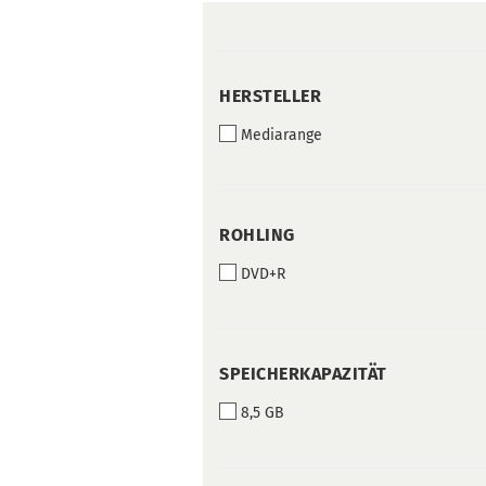
HERSTELLER
HERSTELLER
Mediarange
ROHLING
ROHLING
DVD+R
SPEICHERKAPAZITÄT
SPEICHERKAPAZITÄT
8,5 GB