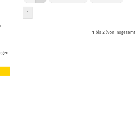
1
n
1
bis
2
(von insgesam
eigen