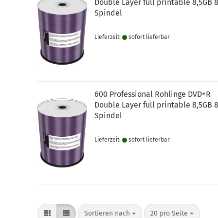
Double Layer full printable 8,5GB 
Spindel
Lieferzeit:
sofort lie­fer­bar
600 Professional Rohlinge DVD+R
Double Layer full printable 8,5GB 
Spindel
Lieferzeit:
sofort lie­fer­bar
Sortieren nach
pro Seite
Sortieren nach
20 pro Seite