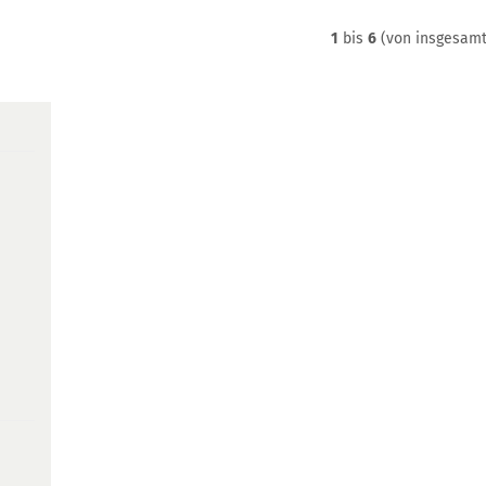
1
bis
6
(von insgesam