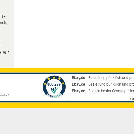
nte
ack,
n
/ M /