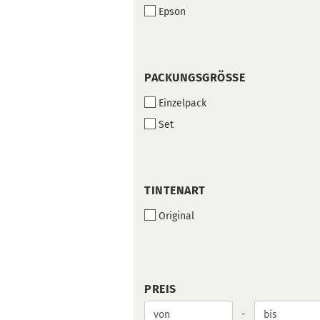
Epson
PACKUNGSGRÖSSE
PACKUNGSGRÖSSE
Einzelpack
Set
TINTENART
TINTENART
Original
PREIS
PREIS
Preis bis
-