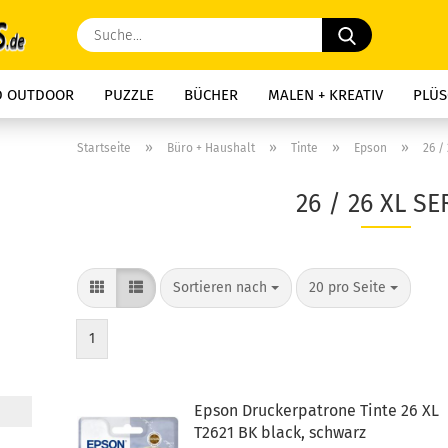
Suche...
D OUTDOOR
PUZZLE
BÜCHER
MALEN + KREATIV
PLÜS
»
»
»
»
Startseite
Büro + Haushalt
Tinte
Epson
26 /
26 / 26 XL SE
Sortieren nach
pro Seite
Sortieren nach
20 pro Seite
1
Epson Druckerpatrone Tinte 26 XL
T2621 BK black, schwarz