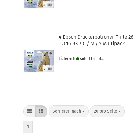
4 Epson Druckerpatronen Tinte 26
T2616 BK / C / M / Y Multipack
Lieferzeit:
sofort lie­fer­bar
Sortieren nach
pro Seite
Sortieren nach
20 pro Seite
1