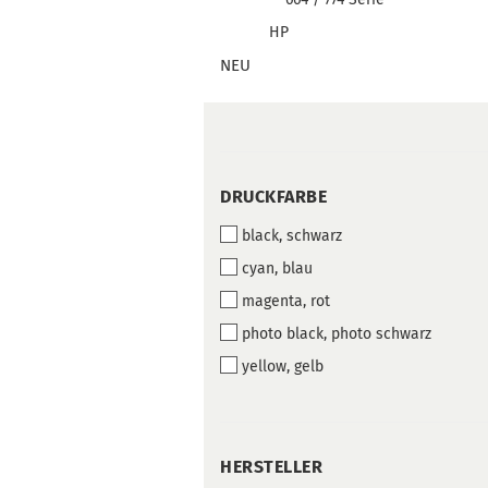
HP
NEU
DRUCKFARBE
DRUCKFARBE
black, schwarz
cyan, blau
magenta, rot
photo black, photo schwarz
yellow, gelb
HERSTELLER
HERSTELLER