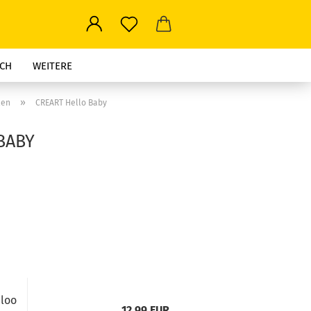
CH
WEITERE
»
len
CREART Hello Baby
BABY
aloo
12,99 EUR