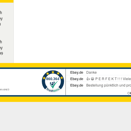
h
by
0
h
by
99