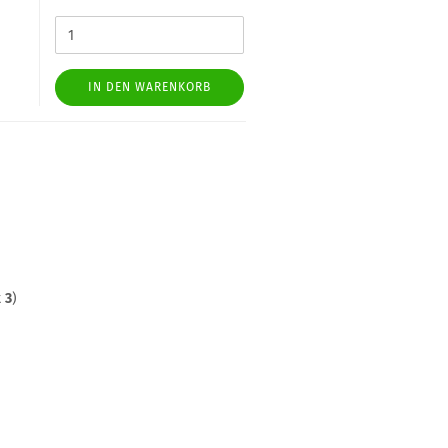
IN DEN WARENKORB
t
3
)