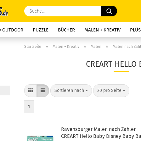
Suche...
D OUTDOOR
PUZZLE
BÜCHER
MALEN + KREATIV
PLÜS
»
»
»
Startseite
Malen + Kreativ
Malen
Malen nach Zah
CREART HELLO 
Sortieren nach
pro Seite
Sortieren nach
20 pro Seite
1
Ravensburger Malen nach Zahlen
CREART Hello Baby Disney Baby B