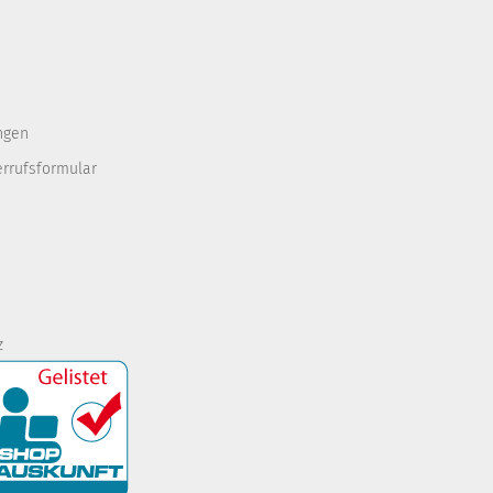
ngen
errufsformular
z