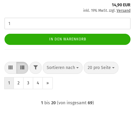
14,90 EUR
inkl. 19% MwSt. zzgl.
Versand
IN DEN WARENKORB
FILTER
Sortieren nach
pro Seite
Sortieren nach
20 pro Seite
1
2
3
4
»
1
bis
20
(von insgesamt
69
)