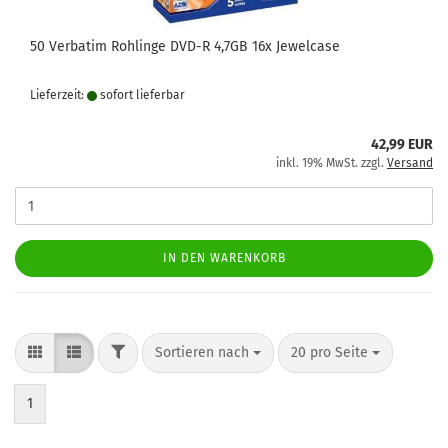
50 Verbatim Rohlinge DVD-R 4,7GB 16x Jewelcase
Lieferzeit:
sofort lie­fer­bar
42,99 EUR
inkl. 19% MwSt. zzgl.
Versand
IN DEN WARENKORB
FILTER
Sortieren nach
pro Seite
Sortieren nach
20 pro Seite
1