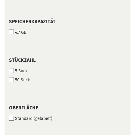
SPEICHERKAPAZITÄT
SPEICHERKAPAZITÄT
4,7 GB
STÜCKZAHL
STÜCKZAHL
5 Sück
50 Sück
OBERFLÄCHE
OBERFLÄCHE
Standard (gelabelt)