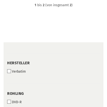
1
bis
2
(von insgesamt
2
)
HERSTELLER
HERSTELLER
Verbatim
ROHLING
ROHLING
DVD-R