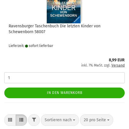
Ravensburger Taschenbuch Die letzten Kinder von
Schewenborn 58007
Lieferzeit:
sofort lie­fer­bar
8,99 EUR
inkl. 7% MwSt. zzgl.
Versand
IN DEN WARENKORB
FILTER
Sortieren nach
pro Seite
Sortieren nach
20 pro Seite