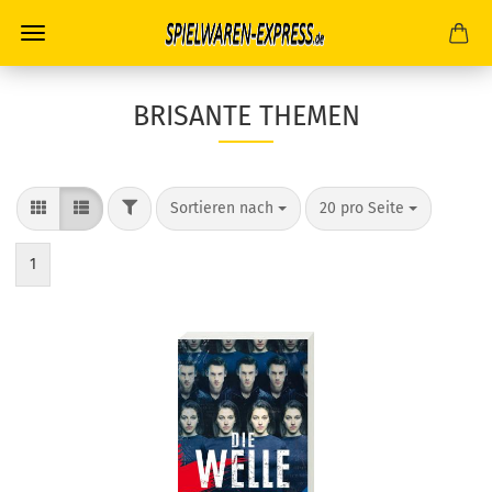
BRISANTE THEMEN
FILTER
Sortieren nach
pro Seite
Sortieren nach
20 pro Seite
1