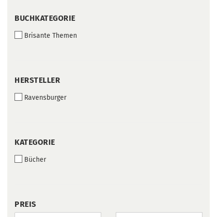
BUCHKATEGORIE
BUCHKATEGORIE
Brisante Themen
HERSTELLER
HERSTELLER
Ravensburger
KATEGORIE
KATEGORIE
Bücher
PREIS
PREIS