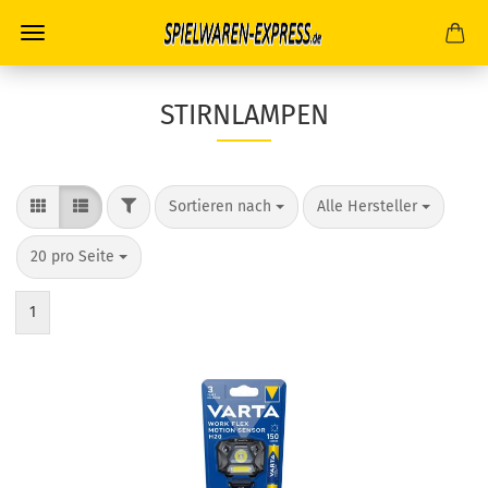
STIRNLAMPEN
FILTER
Sortieren nach
pro Seite
Sortieren nach
Alle Hersteller
pro Seite
20 pro Seite
1