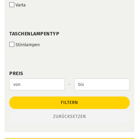
Varta
TASCHENLAMPENTYP
TASCHENLAMPENTYP
Stirnlampen
PREIS
PREIS
Preis bis
-
FILTERN
ZURÜCKSETZEN