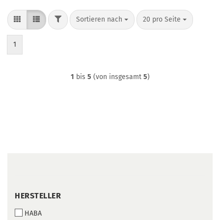
FILTER
Sortieren nach
pro Seite
Sortieren nach
20 pro Seite
1
1
bis
5
(von insgesamt
5
)
HERSTELLER
HERSTELLER
HABA